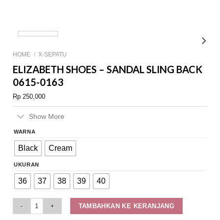
HOME
/
X-SEPATU
ELIZABETH SHOES – SANDAL SLING BACK
0615-0163
Rp
250,000
Show More
WARNA
Black
Cream
UKURAN
36
37
38
39
40
Elizabeth Shoes - Sandal Sling Back 0615-0163 quantity
TAMBAHKAN KE KERANJANG