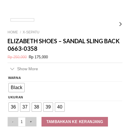
HOME
/
X-SEPATU
ELIZABETH SHOES – SANDAL SLING BACK
0663-0358
Original
Current
Rp
250,000
Rp
175,000
price
price
was:
is:
Rp 250,000.
Rp 175,000.
Show More
WARNA
Black
UKURAN
36
37
38
39
40
Elizabeth Shoes - Sandal Sling Back 0663-0358 quantity
TAMBAHKAN KE KERANJANG