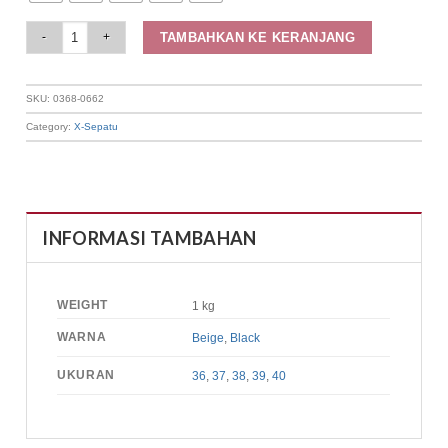
Elizabeth Shoes - Sandal Slip On 0368-0662 quantity
TAMBAHKAN KE KERANJANG
SKU:
0368-0662
Category:
X-Sepatu
INFORMASI TAMBAHAN
WEIGHT
1 kg
WARNA
Beige
,
Black
UKURAN
36
,
37
,
38
,
39
,
40