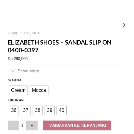
HOME
/
X-SEPATU
ELIZABETH SHOES – SANDAL SLIP ON
0400-0397
Rp
260,000
Show More
WARNA
Cream
Mocca
UKURAN
36
37
38
39
40
Elizabeth Shoes - Sandal Slip On 0400-0397 quantity
TAMBAHKAN KE KERANJANG