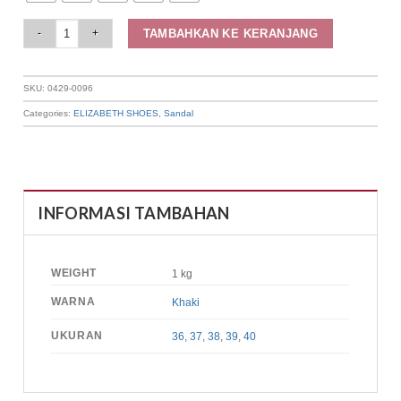
Elizabeth Shoes - Sandal Slip On 0429-0096 quantity
TAMBAHKAN KE KERANJANG
SKU:
0429-0096
Categories:
ELIZABETH SHOES
,
Sandal
INFORMASI TAMBAHAN
WEIGHT
1 kg
WARNA
Khaki
UKURAN
36
,
37
,
38
,
39
,
40