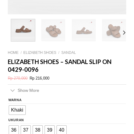
HOME
/
ELIZABETH SHOES
/
SANDAL
ELIZABETH SHOES – SANDAL SLIP ON
0429-0096
Original
Current
Rp
270,000
Rp
216,000
price
price
was:
is:
Rp 270,000.
Rp 216,000.
Show More
WARNA
Khaki
UKURAN
36
37
38
39
40