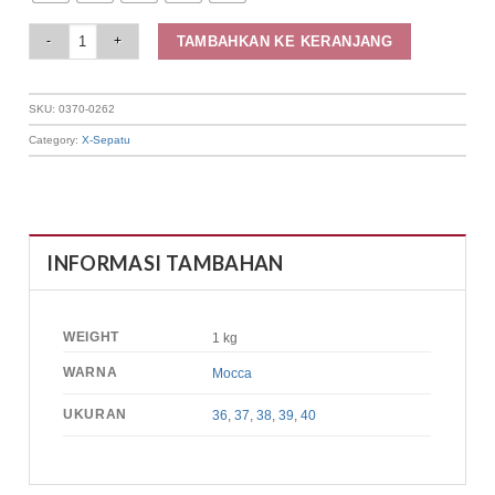
Elizabeth Shoes - Sandal Wanita | Flip Flop 0370-0262 quantity
TAMBAHKAN KE KERANJANG
SKU:
0370-0262
Category:
X-Sepatu
INFORMASI TAMBAHAN
WEIGHT
1 kg
WARNA
Mocca
UKURAN
36
,
37
,
38
,
39
,
40