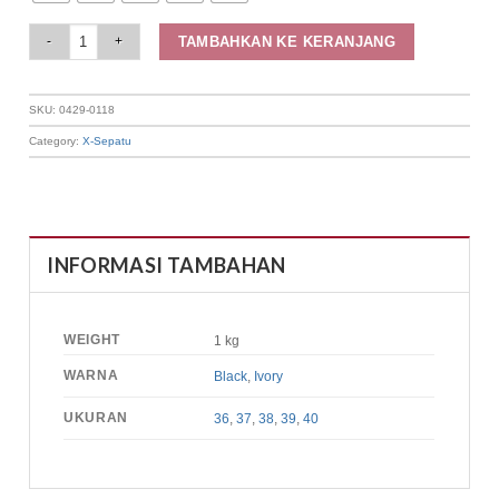
Elizabeth Shoes - Sandal Wanita | Slip On 0429-0118 quantity
TAMBAHKAN KE KERANJANG
SKU:
0429-0118
Category:
X-Sepatu
INFORMASI TAMBAHAN
WEIGHT
1 kg
WARNA
Black
,
Ivory
UKURAN
36
,
37
,
38
,
39
,
40