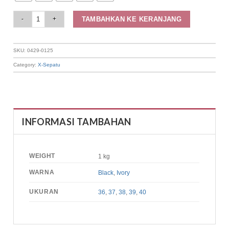
Elizabeth Shoes - Sandal Wanita | Slip On 0429-0125 quantity
TAMBAHKAN KE KERANJANG
SKU:
0429-0125
Category:
X-Sepatu
INFORMASI TAMBAHAN
WEIGHT
1 kg
WARNA
Black
,
Ivory
UKURAN
36
,
37
,
38
,
39
,
40