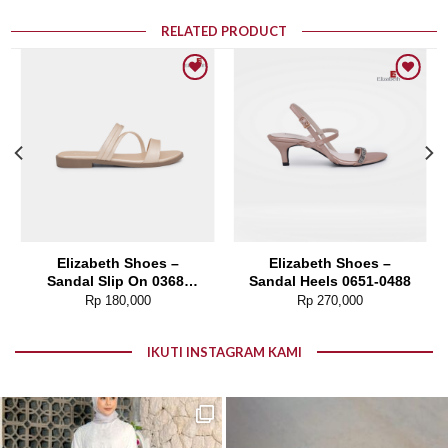
RELATED PRODUCT
Add to wishlist
Add to wishlist
Elizabeth Shoes –
Elizabeth Shoes –
Sandal Slip On 0368-
Sandal Heels 0651-0488
0666
Rp
180,000
Rp
270,000
IKUTI INSTAGRAM KAMI