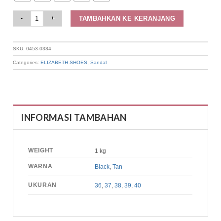
Elizabeth Shoes - Sandal Wanita | Slip On Buckle 0453-0384 quantity
TAMBAHKAN KE KERANJANG
SKU:
0453-0384
Categories:
ELIZABETH SHOES
,
Sandal
INFORMASI TAMBAHAN
WEIGHT
1 kg
WARNA
Black
,
Tan
UKURAN
36
,
37
,
38
,
39
,
40