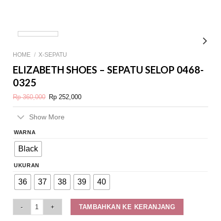
HOME
/
X-SEPATU
ELIZABETH SHOES – SEPATU SELOP 0468-
0325
Original
Current
Rp
360,000
Rp
252,000
price
price
was:
is:
Rp 360,000.
Rp 252,000.
Show More
WARNA
Black
UKURAN
36
37
38
39
40
Elizabeth Shoes - Sepatu Selop 0468-0325 quantity
TAMBAHKAN KE KERANJANG