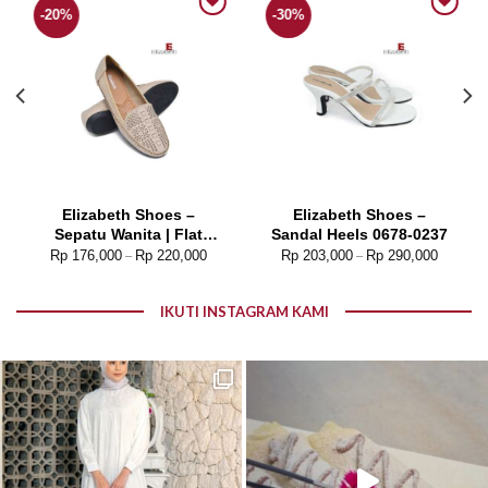
-20%
-30%
Add to wishlist
Add to wishlist
Elizabeth Shoes –
Elizabeth Shoes –
Sepatu Wanita | Flat
Sandal Heels 0678-0237
Laser Cut 0491-0091
Rp
176,000
Rp
220,000
Rp
203,000
Rp
290,000
–
–
IKUTI INSTAGRAM KAMI