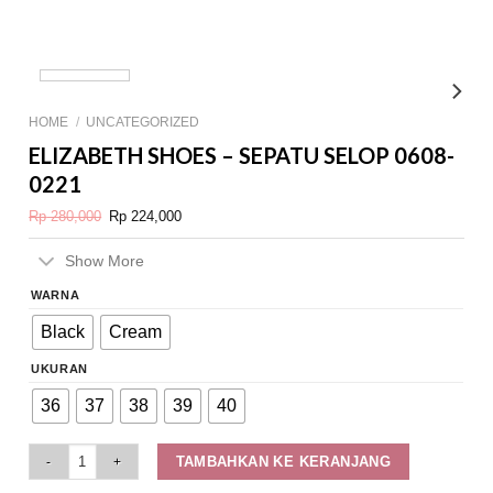
HOME
/
UNCATEGORIZED
ELIZABETH SHOES – SEPATU SELOP 0608-
0221
Original
Current
Rp
280,000
Rp
224,000
price
price
was:
is:
Rp 280,000.
Rp 224,000.
Show More
WARNA
Black
Cream
UKURAN
36
37
38
39
40
Elizabeth Shoes - Sepatu Selop 0608-0221 quantity
TAMBAHKAN KE KERANJANG