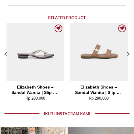
RELATED PRODUCT
Add to wishlist
Add to wishlist
Elizabeth Shoes –
Elizabeth Shoes –
Sandal Wanita | Slip On
Sandal Wanita | Slip On
0380-0323
0400-0475
Rp
280,000
Rp
290,000
IKUTI INSTAGRAM KAMI