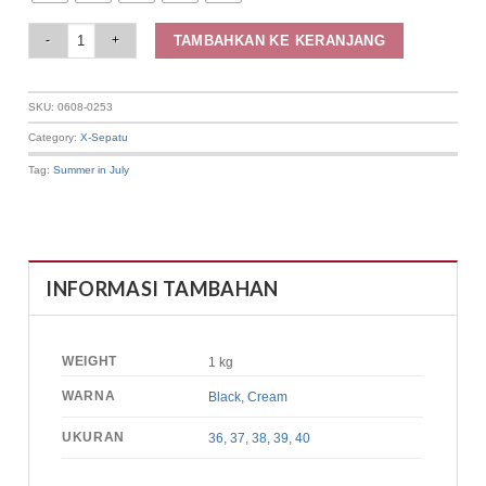
Elizabeth Shoes - Sepatu Wanita | Flat Kasual 0608-0253 quantity
TAMBAHKAN KE KERANJANG
SKU:
0608-0253
Category:
X-Sepatu
Tag:
Summer in July
INFORMASI TAMBAHAN
WEIGHT
1 kg
WARNA
Black
,
Cream
UKURAN
36
,
37
,
38
,
39
,
40