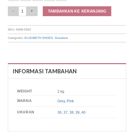
Elizabeth Shoes - Sepatu Wanita | Sneakers 0468-0362 quantity
TAMBAHKAN KE KERANJANG
SKU:
0468-0362
Categories:
ELIZABETH SHOES
,
Sneakers
INFORMASI TAMBAHAN
WEIGHT
2 kg
WARNA
Grey
,
Pink
UKURAN
36
,
37
,
38
,
39
,
40