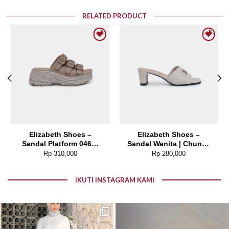
RELATED PRODUCT
Add to wishlist
Add to wishlist
Elizabeth Shoes –
Elizabeth Shoes –
Sandal Platform 0468-
Sandal Wanita | Chunky
0268
Heels 0370-0261
Rp
310,000
Rp
280,000
IKUTI INSTAGRAM KAMI