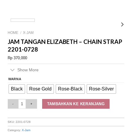
HOME
/
X-JAM
JAM TANGAN ELIZABETH – CHAIN STRAP
2201-0728
Rp
370,000
Show More
WARNA
Black
Rose Gold
Rose-Black
Rose-Silver
Jam Tangan Elizabeth – Chain Strap 2201-0728 quantity
TAMBAHKAN KE KERANJANG
SKU:
2201-0728
Category:
X-Jam