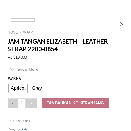
HOME
/
X-JAM
JAM TANGAN ELIZABETH – LEATHER
STRAP 2200-0854
Rp
310,000
Show More
WARNA
Apricot
Grey
Jam Tangan Elizabeth – Leather Strap 2200-0854 quantity
TAMBAHKAN KE KERANJANG
SKU:
2200-0854
Category:
X-Jam