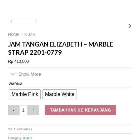
HOME
/
X-JAM
JAM TANGAN ELIZABETH – MARBLE
STRAP 2201-0779
Rp
410,000
Show More
WARNA
Marble Pink
Marble White
Jam Tangan Elizabeth – Marble Strap 2201-0779 quantity
TAMBAHKAN KE KERANJANG
SKU:
2201-0779
Category:
X-Jam