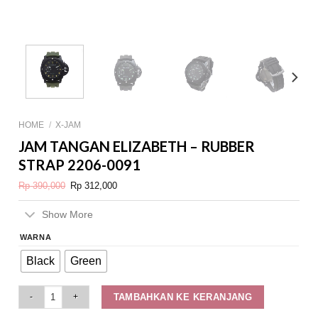
HOME
/
X-JAM
JAM TANGAN ELIZABETH – RUBBER
STRAP 2206-0091
Original
Current
Rp
390,000
Rp
312,000
price
price
was:
is:
Rp 390,000.
Rp 312,000.
Show More
WARNA
Black
Green
Jam Tangan Elizabeth – Rubber Strap 2206-0091 quantity
TAMBAHKAN KE KERANJANG