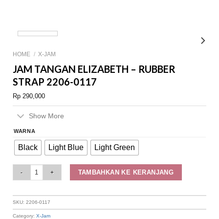
HOME
/
X-JAM
JAM TANGAN ELIZABETH – RUBBER
STRAP 2206-0117
Rp
290,000
Show More
WARNA
Black
Light Blue
Light Green
Jam Tangan Elizabeth – Rubber Strap 2206-0117 quantity
TAMBAHKAN KE KERANJANG
SKU:
2206-0117
Category:
X-Jam