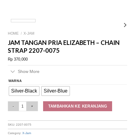
HOME
/
X-JAM
JAM TANGAN PRIA ELIZABETH – CHAIN
STRAP 2207-0075
Rp
370,000
Show More
WARNA
Silver-Black
Silver-Blue
Jam Tangan Pria Elizabeth – Chain Strap 2207-0075 quantity
TAMBAHKAN KE KERANJANG
SKU:
2207-0075
Category:
X-Jam