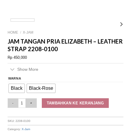
HOME
/
X-JAM
JAM TANGAN PRIA ELIZABETH – LEATHER
STRAP 2208-0100
Rp
450,000
Show More
WARNA
Black
Black-Rose
Jam Tangan Pria Elizabeth – Leather Strap 2208-0100 quantity
TAMBAHKAN KE KERANJANG
SKU:
2208-0100
Category:
X-Jam