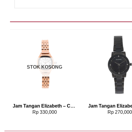
Add to wishlist
Add t
STOK KOSONG
Jam Tangan Elizabeth – Chain Strap 2201-0772
Rp
330,000
Rp
270,00