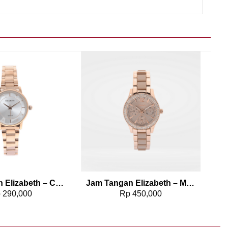
Add to wishlist
Add to wishlist
Jam Tangan Elizabeth – Chain Strap 2201-0612
Jam Tangan Elizabeth – Marble Strap Kavya
p
290,000
Rp
450,000