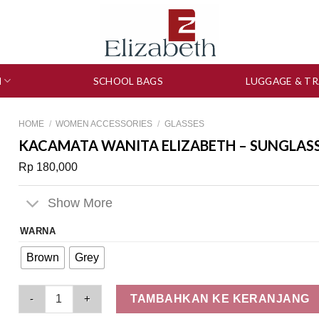
N
SCHOOL BAGS
LUGGAGE & TR
HOME
/
WOMEN ACCESSORIES
/
GLASSES
KACAMATA WANITA ELIZABETH – SUNGLASS
Rp
180,000
Show More
WARNA
Brown
Grey
Kacamata Wanita Elizabeth – Sunglasses 0807-0061 quantity
TAMBAHKAN KE KERANJANG