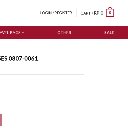
RP
0
0
LOGIN / REGISTER
CART /
AVEL BAGS
OTHER
SALE
ES 0807-0061