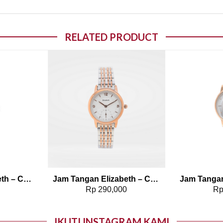
RELATED PRODUCT
o wishlist
Add to wishlist
Jam Tangan Elizabeth – Chain Strap Dreena
Jam Tangan Elizabeth – Chain Strap 2201-0773
0
Rp
290,000
R
IKUTI INSTAGRAM KAMI