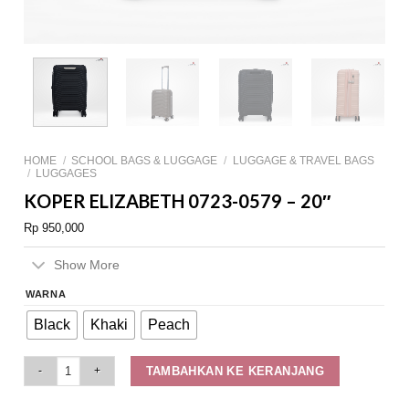
HOME
/
SCHOOL BAGS & LUGGAGE
/
LUGGAGE & TRAVEL BAGS
/
LUGGAGES
KOPER ELIZABETH 0723-0579 – 20″
Rp
950,000
Show More
WARNA
Black
Khaki
Peach
Koper Elizabeth 0723-0579 - 20" quantity
TAMBAHKAN KE KERANJANG