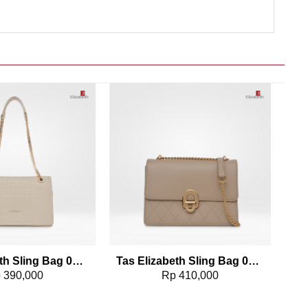
Add to wishlist
Add to wishlist
Tas Elizabeth Sling Bag 0706-0984
Tas Elizabeth Sling Bag 0798-1412
p
390,000
Rp
410,000