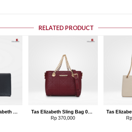
RELATED PRODUCT
o wishlist
Add to wishlist
Dompet Wanita Elizabeth Leather Wallet 0111-0050
Tas Elizabeth Sling Bag 0706-0604
0
Rp
370,000
R