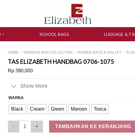
N
SCHOOL BAGS
LUGGAGE & TR
HOME
/
WOMENS BAG COLLECTION
/
WOMEN BAGS & WALLET
/
ELI
TAS ELIZABETH HANDBAG 0706-1075
Rp
390,000
Show More
WARNA
Black
Cream
Green
Maroon
Tosca
Tas Elizabeth Handbag 0706-1075 quantity
TAMBAHKAN KE KERANJANG