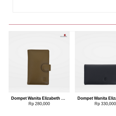
Add to wishlist
Add t
5-5071
Dompet Wanita Elizabeth Leather Wallet 0111-0109
Rp
280,000
Rp
330,00