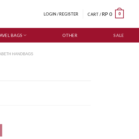
RP
0
0
LOGIN / REGISTER
CART /
AVEL BAGS
OTHER
SALE
ZABETH HANDBAGS