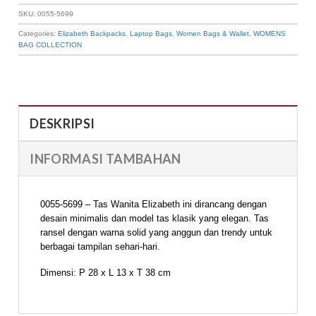
SKU:
0055-5699
Categories:
Elizabeth Backpacks
,
Laptop Bags
,
Women Bags & Wallet
,
WOMENS
BAG COLLECTION
DESKRIPSI
INFORMASI TAMBAHAN
0055-5699 – Tas Wanita Elizabeth ini dirancang dengan
desain minimalis dan model tas klasik yang elegan. Tas
ransel dengan warna solid yang anggun dan trendy untuk
berbagai tampilan sehari-hari.
Dimensi: P 28 x L 13 x T 38 cm