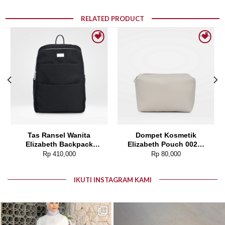
RELATED PRODUCT
Add to wishlist
Add to wishlist
Tas Ransel Wanita
Dompet Kosmetik
Elizabeth Backpack
Elizabeth Pouch 0029-
0055-5277
0702
Rp
410,000
Rp
80,000
IKUTI INSTAGRAM KAMI