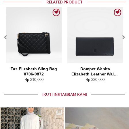
RELATED PRODUCT
Add to wishlist
Add to wishlist
Tas Elizabeth Sling Bag
Dompet Wanita
0706-0872
Elizabeth Leather Wallet
0111-0050
Rp
310,000
Rp
330,000
IKUTI INSTAGRAM KAMI