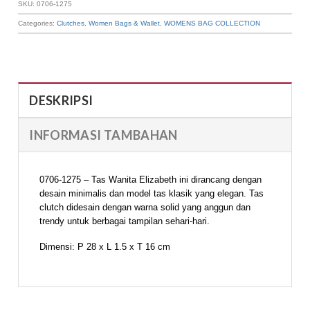
SKU:
0706-1275
Categories:
Clutches
,
Women Bags & Wallet
,
WOMENS BAG COLLECTION
DESKRIPSI
INFORMASI TAMBAHAN
0706-1275 – Tas Wanita Elizabeth ini dirancang dengan
desain minimalis dan model tas klasik yang elegan. Tas
clutch didesain dengan warna solid yang anggun dan
trendy untuk berbagai tampilan sehari-hari.
Dimensi: P 28 x L 1.5 x T 16 cm