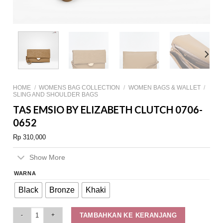
HOME
/
WOMENS BAG COLLECTION
/
WOMEN BAGS & WALLET
/
SLING AND SHOULDER BAGS
TAS EMSIO BY ELIZABETH CLUTCH 0706-
0652
Rp
310,000
Show More
WARNA
Black
Bronze
Khaki
Tas Emsio by Elizabeth Clutch 0706-0652 quantity
TAMBAHKAN KE KERANJANG