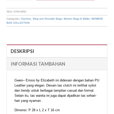
SKU:
0706-0652
Categories:
Clutches
,
Sling and Shoulder Bags
,
Women Bags & Wallet
,
WOMENS
BAG COLLECTION
DESKRIPSI
INFORMASI TAMBAHAN
Gwen– Emsio by Elizabeth ini didesain dengan bahan PU
Leather yang elegan. Desain tas clutch ini terlihat sylist
dan trendy untuk berbagai tampilan casual dan formal.
Selain itu, tas wanita ini juga dapat dijadikan tas sehari-
hari yang nyaman.
Dimensi: P 28 x L 2 x T 16 cm