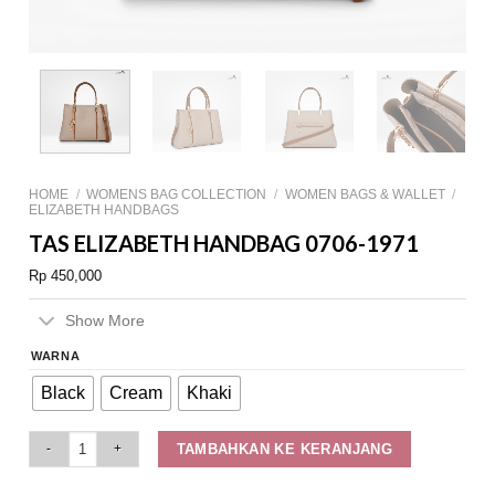
HOME
/
WOMENS BAG COLLECTION
/
WOMEN BAGS & WALLET
/
ELIZABETH HANDBAGS
TAS ELIZABETH HANDBAG 0706-1971
Rp
450,000
Show More
WARNA
Black
Cream
Khaki
Tas Elizabeth Handbag 0706-1971 quantity
TAMBAHKAN KE KERANJANG