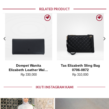
RELATED PRODUCT
Add to wishlist
Add to wishlist
Dompet Wanita
Tas Elizabeth Sling Bag
Elizabeth Leather Wallet
0706-0872
0111-0050
Rp
330,000
Rp
310,000
IKUTI INSTAGRAM KAMI