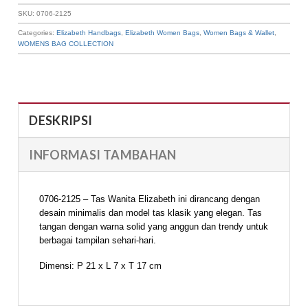
SKU:
0706-2125
Categories:
Elizabeth Handbags
,
Elizabeth Women Bags
,
Women Bags & Wallet
,
WOMENS BAG COLLECTION
DESKRIPSI
INFORMASI TAMBAHAN
0706-2125 – Tas Wanita Elizabeth ini dirancang dengan
desain minimalis dan model tas klasik yang elegan. Tas
tangan dengan warna solid yang anggun dan trendy untuk
berbagai tampilan sehari-hari.
Dimensi: P 21 x L 7 x T 17 cm