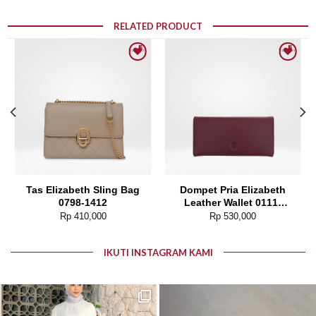
RELATED PRODUCT
Add to wishlist
Add to wishlist
Tas Elizabeth Sling Bag
Dompet Pria Elizabeth
0798-1412
Leather Wallet 0111-
0186
Rp
410,000
Rp
530,000
IKUTI INSTAGRAM KAMI