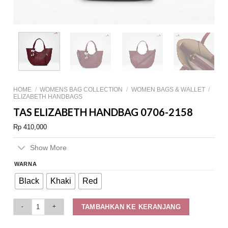
HOME
/
WOMENS BAG COLLECTION
/
WOMEN BAGS & WALLET
/
ELIZABETH HANDBAGS
TAS ELIZABETH HANDBAG 0706-2158
Rp
410,000
Show More
WARNA
Black
Khaki
Red
Tas Elizabeth Handbag 0706-2158 quantity
TAMBAHKAN KE KERANJANG