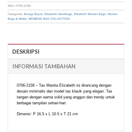
SKU:
0706-2158
Categories:
Bunga Reyza
,
Elizabeth Handbags
,
Elizabeth Women Bags
,
Women
Bags & Wallet
,
WOMENS BAG COLLECTION
DESKRIPSI
INFORMASI TAMBAHAN
0706-2158 – Tas Wanita Elizabeth ini dirancang dengan
desain minimalis dan model tas klasik yang elegan. Tas
tangan dengan warna solid yang anggun dan trendy untuk
berbagai tampilan sehari-hari.
Dimensi: P 16.5 x L 10.5 x T 21 cm