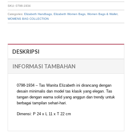
SKU:
0798-1934
Categories:
Elizabeth Handbags
,
Elizabeth Women Bags
,
Women Bags & Wallet
,
WOMENS BAG COLLECTION
DESKRIPSI
INFORMASI TAMBAHAN
0798-1934 – Tas Wanita Elizabeth ini dirancang dengan
desain minimalis dan model tas klasik yang elegan. Tas
tangan dengan warna solid yang anggun dan trendy untuk
berbagai tampilan sehari-hari.
Dimensi: P 24 x L 11 x T 22 cm