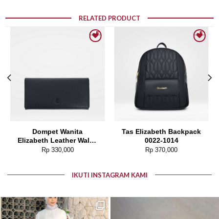
RELATED PRODUCT
Add to wishlist
Add to wishlist
Dompet Wanita
Tas Elizabeth Backpack
Elizabeth Leather Wallet
0022-1014
0111-0050
Rp
330,000
Rp
370,000
IKUTI INSTAGRAM KAMI