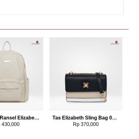
Add to wishlist
Add to wishlist
Tas Wanita Ransel Elizabeth Backpack 0055-5094
Tas Elizabeth Sling Bag 0706-0728
p
430,000
Rp
370,000