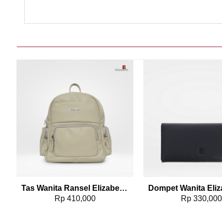
Add to wishlist
Add t
72
Tas Wanita Ransel Elizabeth Backpack 0055-5093
Rp
410,000
Rp
330,00