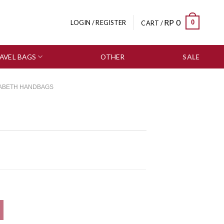
RP
0
0
LOGIN / REGISTER
CART /
AVEL BAGS
OTHER
SALE
ZABETH HANDBAGS