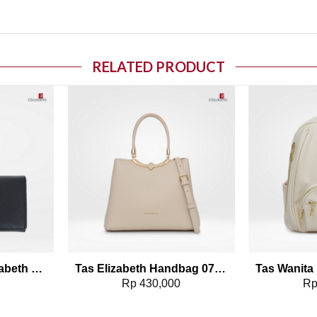
RELATED PRODUCT
o wishlist
Add to wishlist
Dompet Wanita Elizabeth Leather Wallet 0111-0050
Tas Elizabeth Handbag 0706-1211
0
Rp
430,000
R