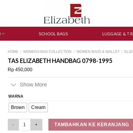
N
SCHOOL BAGS
LUGGAGE & TR
HOME
/
WOMENS BAG COLLECTION
/
WOMEN BAGS & WALLET
/
ELI
TAS ELIZABETH HANDBAG 0798-1995
Rp
450,000
Show More
WARNA
Brown
Cream
Tas Elizabeth Handbag 0798-1995 quantity
TAMBAHKAN KE KERANJANG