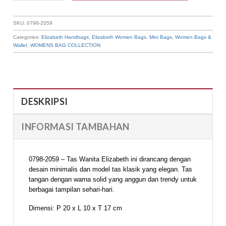
SKU:
0798-2059
Categories:
Elizabeth Handbags
,
Elizabeth Women Bags
,
Mini Bags
,
Women Bags &
Wallet
,
WOMENS BAG COLLECTION
DESKRIPSI
INFORMASI TAMBAHAN
0798-2059 – Tas Wanita Elizabeth ini dirancang dengan
desain minimalis dan model tas klasik yang elegan. Tas
tangan dengan warna solid yang anggun dan trendy untuk
berbagai tampilan sehari-hari.
Dimensi: P 20 x L 10 x T 17 cm