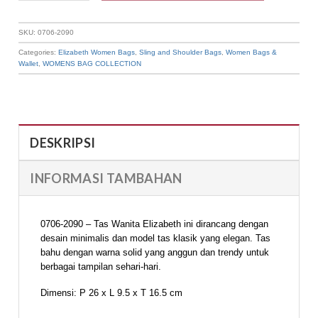
SKU:
0706-2090
Categories:
Elizabeth Women Bags
,
Sling and Shoulder Bags
,
Women Bags &
Wallet
,
WOMENS BAG COLLECTION
DESKRIPSI
INFORMASI TAMBAHAN
0706-2090 – Tas Wanita Elizabeth ini dirancang dengan
desain minimalis dan model tas klasik yang elegan. Tas
bahu dengan warna solid yang anggun dan trendy untuk
berbagai tampilan sehari-hari.
Dimensi: P 26 x L 9.5 x T 16.5 cm