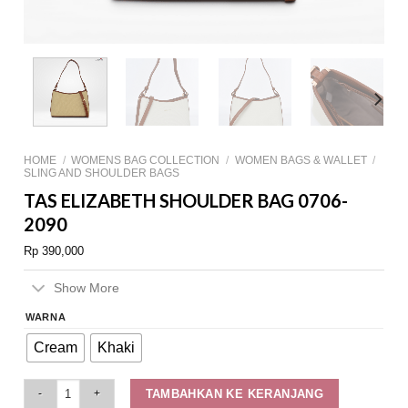
HOME
/
WOMENS BAG COLLECTION
/
WOMEN BAGS & WALLET
/
SLING AND SHOULDER BAGS
TAS ELIZABETH SHOULDER BAG 0706-
2090
Rp
390,000
Show More
WARNA
Cream
Khaki
Tas Elizabeth Shoulder Bag 0706-2090 quantity
TAMBAHKAN KE KERANJANG