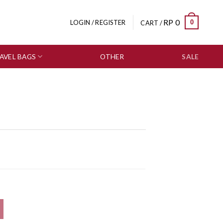
RP
0
0
LOGIN / REGISTER
CART /
AVEL BAGS
OTHER
SALE