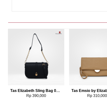
Add to wishlist
Add t
Tas Elizabeth Sling Bag 0706-0899
Rp
390,000
Rp
310,00