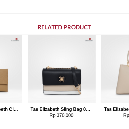
RELATED PRODUCT
o wishlist
Add to wishlist
Tas Emsio by Elizabeth Clutch 0706-0652
Tas Elizabeth Sling Bag 0706-0728
0
Rp
370,000
R