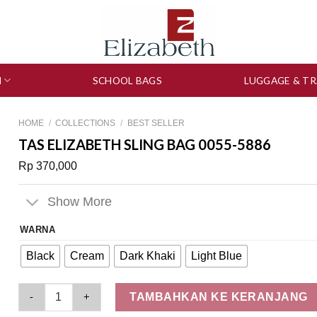
N
SCHOOL BAGS
LUGGAGE & TR
HOME
/
COLLECTIONS
/
BEST SELLER
TAS ELIZABETH SLING BAG 0055-5886
Rp
370,000
Show More
WARNA
Black
Cream
Dark Khaki
Light Blue
Tas Elizabeth Sling Bag 0055-5886 quantity
TAMBAHKAN KE KERANJANG