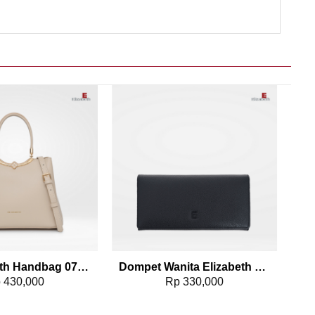
Add to wishlist
Add to wishlist
Tas Elizabeth Handbag 0706-1211
Dompet Wanita Elizabeth Leather Wallet 0111-0050
p
430,000
Rp
330,000