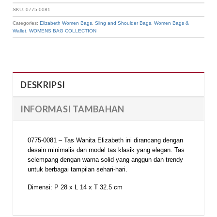
SKU:
0775-0081
Categories:
Elizabeth Women Bags
,
Sling and Shoulder Bags
,
Women Bags &
Wallet
,
WOMENS BAG COLLECTION
DESKRIPSI
INFORMASI TAMBAHAN
0775-0081 – Tas Wanita Elizabeth ini dirancang dengan
desain minimalis dan model tas klasik yang elegan. Tas
selempang dengan warna solid yang anggun dan trendy
untuk berbagai tampilan sehari-hari.
Dimensi: P 28 x L 14 x T 32.5 cm