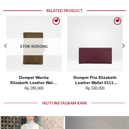
RELATED PRODUCT
Add to wishlist
Add to wishlist
STOK KOSONG
Dompet Wanita
Dompet Pria Elizabeth
Elizabeth Leather Wallet
Leather Wallet 0111-
0111-0109
0186
Rp
280,000
Rp
530,000
IKUTI INSTAGRAM KAMI