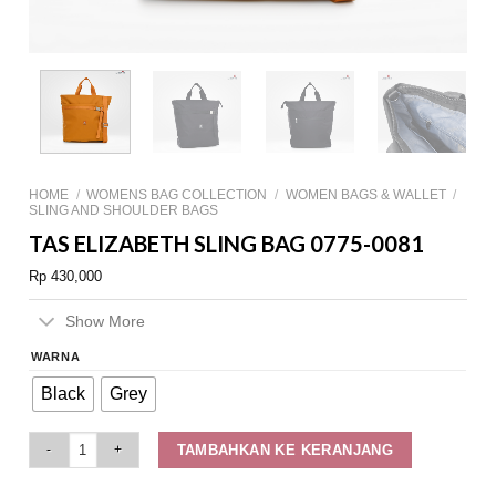
HOME
/
WOMENS BAG COLLECTION
/
WOMEN BAGS & WALLET
/
SLING AND SHOULDER BAGS
TAS ELIZABETH SLING BAG 0775-0081
Rp
430,000
Show More
WARNA
Black
Grey
Tas Elizabeth Sling Bag 0775-0081 quantity
TAMBAHKAN KE KERANJANG