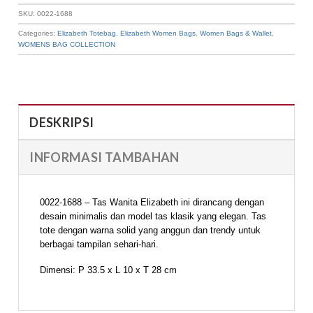
SKU:
0022-1688
Categories:
Elizabeth Totebag
,
Elizabeth Women Bags
,
Women Bags & Wallet
,
WOMENS BAG COLLECTION
DESKRIPSI
INFORMASI TAMBAHAN
0022-1688 – Tas Wanita Elizabeth ini dirancang dengan
desain minimalis dan model tas klasik yang elegan. Tas
tote dengan warna solid yang anggun dan trendy untuk
berbagai tampilan sehari-hari.
Dimensi: P 33.5 x L 10 x T 28 cm