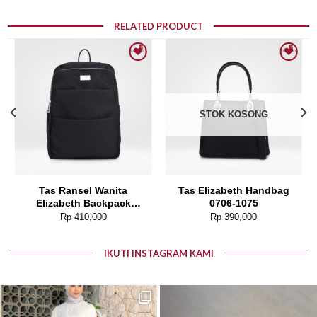
RELATED PRODUCT
Add to wishlist
Add to wishlist
STOK KOSONG
Tas Ransel Wanita
Tas Elizabeth Handbag
Elizabeth Backpack
0706-1075
0055-5277
Rp
410,000
Rp
390,000
IKUTI INSTAGRAM KAMI