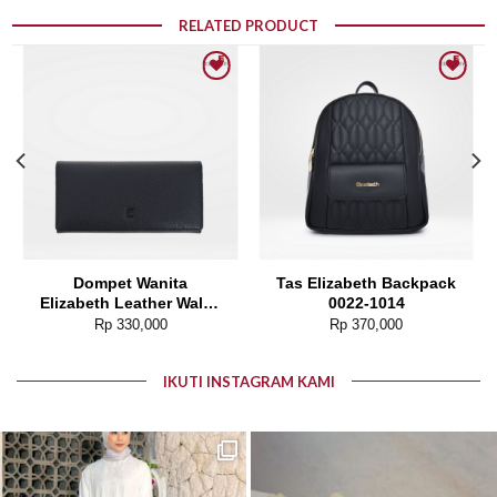
RELATED PRODUCT
Add to wishlist
Add to wishlist
Dompet Wanita
Tas Elizabeth Backpack
Elizabeth Leather Wallet
0022-1014
0111-0050
Rp
330,000
Rp
370,000
IKUTI INSTAGRAM KAMI