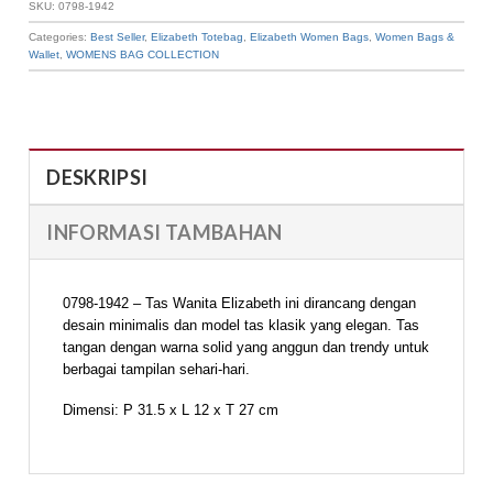
SKU:
0798-1942
Categories:
Best Seller
,
Elizabeth Totebag
,
Elizabeth Women Bags
,
Women Bags &
Wallet
,
WOMENS BAG COLLECTION
DESKRIPSI
INFORMASI TAMBAHAN
0798-1942 – Tas Wanita Elizabeth ini dirancang dengan
desain minimalis dan model tas klasik yang elegan. Tas
tangan dengan warna solid yang anggun dan trendy untuk
berbagai tampilan sehari-hari.
Dimensi: P 31.5 x L 12 x T 27 cm