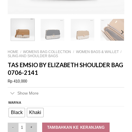
HOME
/
WOMENS BAG COLLECTION
/
WOMEN BAGS & WALLET
/
SLING AND SHOULDER BAGS
TAS EMSIO BY ELIZABETH SHOULDER BAG
0706-2141
Rp
410,000
Show More
WARNA
Black
Khaki
Tas Emsio by Elizabeth Shoulder Bag 0706-2141 quantity
TAMBAHKAN KE KERANJANG