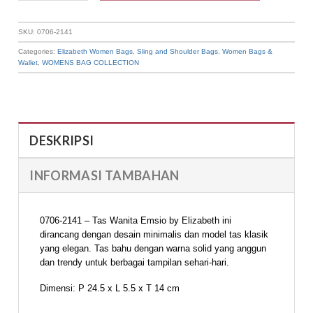
SKU:
0706-2141
Categories:
Elizabeth Women Bags
,
Sling and Shoulder Bags
,
Women Bags &
Wallet
,
WOMENS BAG COLLECTION
DESKRIPSI
INFORMASI TAMBAHAN
0706-2141 – Tas Wanita Emsio by Elizabeth ini
dirancang dengan desain minimalis dan model tas klasik
yang elegan. Tas bahu dengan warna solid yang anggun
dan trendy untuk berbagai tampilan sehari-hari.
Dimensi: P 24.5 x L 5.5 x T 14 cm