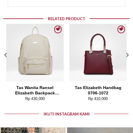
RELATED PRODUCT
Add to wishlist
Add to wishlist
Tas Wanita Ransel
Tas Elizabeth Handbag
Elizabeth Backpack
0706-1072
0055-5094
Rp
430,000
Rp
410,000
IKUTI INSTAGRAM KAMI