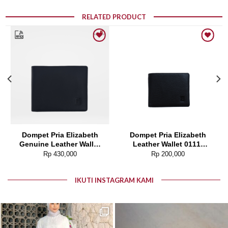
RELATED PRODUCT
Add to wishlist
Add to wishlist
Dompet Pria Elizabeth
Dompet Pria Elizabeth
Genuine Leather Wallet
Leather Wallet 0111-
0111-0331 (ANTI-RFID)
0031
Rp
430,000
Rp
200,000
IKUTI INSTAGRAM KAMI