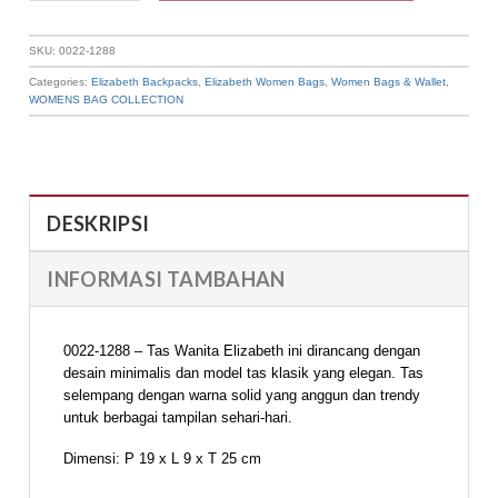
SKU:
0022-1288
Categories:
Elizabeth Backpacks
,
Elizabeth Women Bags
,
Women Bags & Wallet
,
WOMENS BAG COLLECTION
DESKRIPSI
INFORMASI TAMBAHAN
0022-1288 – Tas Wanita Elizabeth ini dirancang dengan
desain minimalis dan model tas klasik yang elegan. Tas
selempang dengan warna solid yang anggun dan trendy
untuk berbagai tampilan sehari-hari.
Dimensi: P 19 x L 9 x T 25 cm