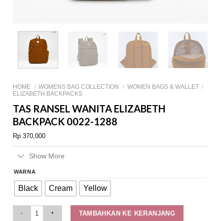
HOME
/
WOMENS BAG COLLECTION
/
WOMEN BAGS & WALLET
/
ELIZABETH BACKPACKS
TAS RANSEL WANITA ELIZABETH
BACKPACK 0022-1288
Rp
370,000
Show More
WARNA
Black
Cream
Yellow
Tas Ransel Wanita Elizabeth Backpack 0022-1288 quantity
TAMBAHKAN KE KERANJANG