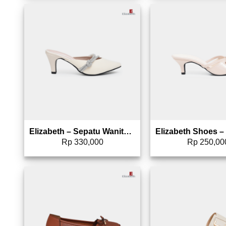
Add to wishlist
Add 
Elizabeth – Sepatu Wanita | Selop 0347-0005
Rp
330,000
Rp
250,00
Add to wishlist
Add 