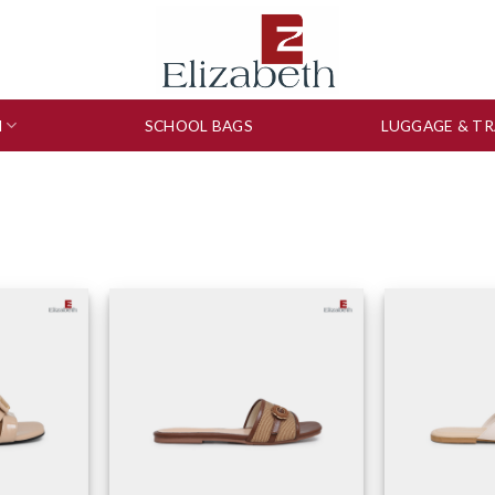
N
SCHOOL BAGS
LUGGAGE & TR
to wishlist
Add to wishlist