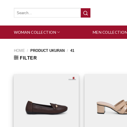
Skip
to
Search
for:
content
WOMAN COLLECTION
MEN COLLECTIO
HOME
/
PRODUCT UKURAN
/
41
FILTER
Add to wishlist
Add 