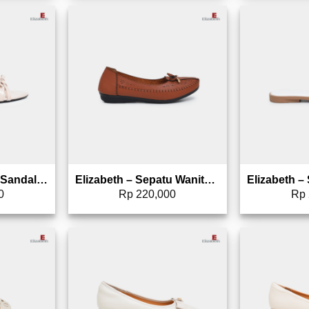
to wishlist
Add to wishlist
Elizabeth Shoes – Sandal Wanita | Kitten Heels 0651-0498
Elizabeth – Sepatu Wanita | Flat Laser Cut 0492-0017
0
Rp
220,000
Rp
to wishlist
Add to wishlist