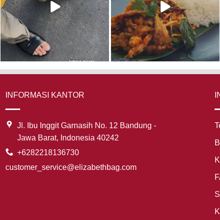
INFORMASI KANTOR
I
Jl. Ibu Inggit Garnasih No. 12 Bandung -
T
Jawa Barat, Indonesia 40242
B
+6282218136730
K
customer_service@elizabethbag.com
F
S
K