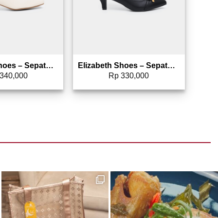
Elizabeth Shoes – Sepatu Wanita | Pantofel Heels 0400-0528
Elizabeth Shoes – Sepatu Wanita | Pantofel Heels 0400-0527
340,000
Rp
330,000