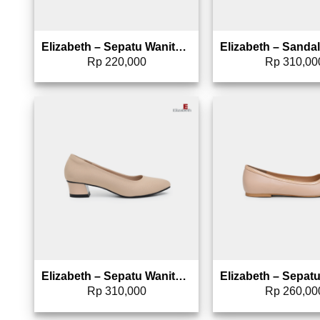
Elizabeth – Sepatu Wanita | Flat Laser Cut 0492-0029
Rp
220,000
Rp
310,00
Add to wishlist
Add 
Elizabeth – Sepatu Wanita | Pantofel Heels 0347-0002
Rp
310,000
Rp
260,00