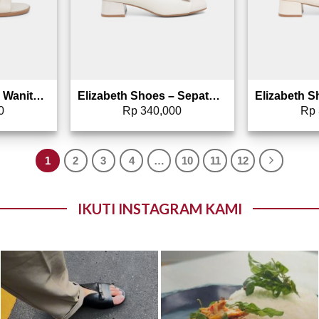
Elizabeth – Sandal Wanita | Slip On 0453-0422
Elizabeth Shoes – Sepatu Wanita | Pantofel Heels 0400-0530
0
Rp
340,000
Rp
1
2
3
4
…
10
11
12
IKUTI INSTAGRAM KAMI