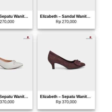
Elizabeth – Sepatu Wanita | Mules 0608-0286
Elizabeth – Sandal Wanita | Slip On 0370-0284
270,000
Rp
270,000
Add to wishlist
Add to wishlist
Elizabeth – Sepatu Wanita | Pantofel Heels 0400-0594
Elizabeth – Sepatu Wanita | Pantofel Heels 0400-0593
370,000
Rp
370,000