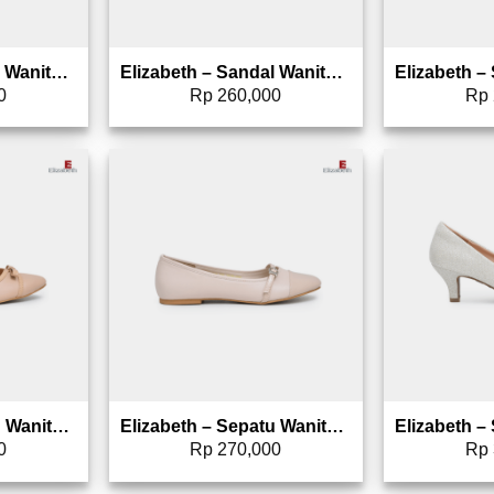
Elizabeth – Sandal Wanita | Chunky Heels 0347-0010
Elizabeth – Sandal Wanita | Slip On 0370-0285
0
Rp
260,000
Rp
to wishlist
Add to wishlist
Elizabeth – Sepatu Wanita | Flat Kasual 0608-0282
Elizabeth – Sepatu Wanita | Flat Kasual 0608-0281
0
Rp
270,000
Rp