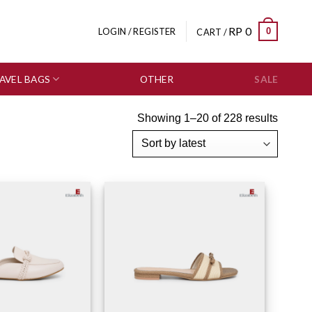
RP
0
0
LOGIN / REGISTER
CART /
AVEL BAGS
OTHER
SALE
Showing 1–20 of 228 results
Add to wishlist
Add to wishlist