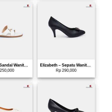
Add to wishlist
Add to wishlist
Elizabeth – Sandal Wanita | Slip On 0453-0418
Elizabeth – Sepatu Wanita | Pantofel Heels 0689-0141
250,000
Rp
290,000
Add to wishlist
Add to wishlist