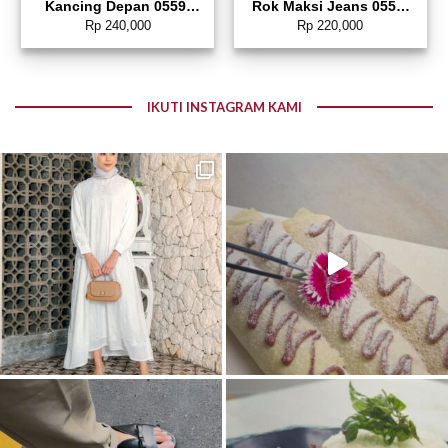
Kancing Depan 0559-
Rok Maksi Jeans 0559-
3611
2680
Rp
240,000
Rp
220,000
IKUTI INSTAGRAM KAMI