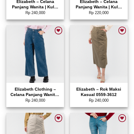
Elizabeth – Celana
Elizabeth – Celana
Panjang Wanita | Kulot
Panjang Wanita | Kulot
0559-3689
Jeans 0559-3673
Rp
240,000
Rp
220,000
Add to wishlist
Add to wishlist
Elizabeth Clothing –
Elizabeth – Rok Maksi
Celana Panjang Wanita |
Kasual 0559-3612
Kulot Jeans 0559-2681
Rp
240,000
Rp
240,000
Add to wishlist
Add to wishlist