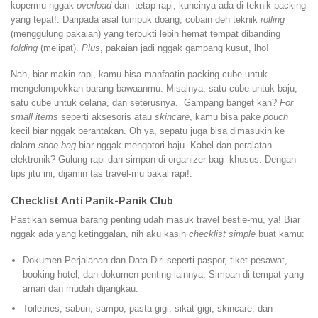
kopermu nggak
overload
dan tetap rapi, kuncinya ada di teknik packing
yang tepat!. Daripada asal tumpuk doang, cobain deh teknik
rolling
(menggulung pakaian) yang terbukti lebih hemat tempat dibanding
folding
(melipat).
Plus
, pakaian jadi nggak gampang kusut, lho!
Nah, biar makin rapi, kamu bisa manfaatin packing cube untuk
mengelompokkan barang bawaanmu. Misalnya, satu cube untuk baju,
satu cube untuk celana, dan seterusnya. Gampang banget kan?
For
small items
seperti aksesoris atau
skincare
, kamu bisa pake
pouch
kecil biar nggak berantakan. Oh ya, sepatu juga bisa dimasukin ke
dalam
shoe bag
biar nggak mengotori baju. Kabel dan peralatan
elektronik? Gulung rapi dan simpan di organizer bag khusus. Dengan
tips jitu ini, dijamin tas travel-mu bakal rapi!.
Checklist Anti Panik-Panik Club
Pastikan semua barang penting udah masuk travel bestie-mu, ya! Biar
nggak ada yang ketinggalan, nih aku kasih
checklist simple
buat kamu:
Dokumen Perjalanan dan Data Diri seperti paspor, tiket pesawat,
booking hotel, dan dokumen penting lainnya. Simpan di tempat yang
aman dan mudah dijangkau.
Toiletries, sabun, sampo, pasta gigi, sikat gigi, skincare, dan