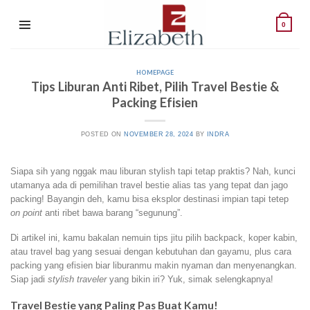
Skip
to
0
content
HOMEPAGE
Tips Liburan Anti Ribet, Pilih Travel Bestie &
Packing Efisien
POSTED ON
NOVEMBER 28, 2024
BY
INDRA
Siapa sih yang nggak mau liburan stylish tapi tetap praktis? Nah, kunci
utamanya ada di pemilihan travel bestie alias tas yang tepat dan jago
packing! Bayangin deh, kamu bisa eksplor destinasi impian tapi tetep
on point
anti ribet bawa barang “segunung”.
Di artikel ini, kamu bakalan nemuin tips jitu pilih backpack, koper kabin,
atau travel bag yang sesuai dengan kebutuhan dan gayamu, plus cara
packing yang efisien biar liburanmu makin nyaman dan menyenangkan.
Siap jadi
stylish traveler
yang bikin iri? Yuk, simak selengkapnya!
Travel Bestie yang Paling Pas Buat Kamu!