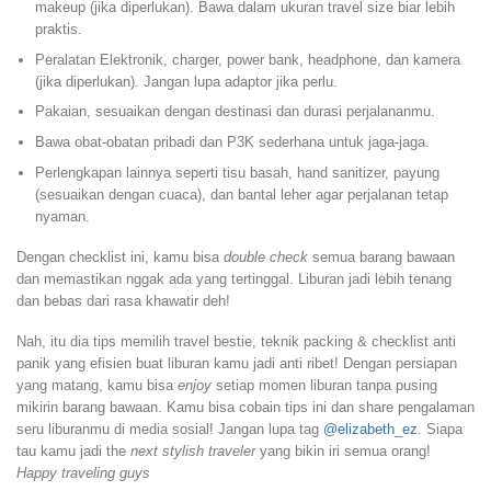
makeup (jika diperlukan). Bawa dalam ukuran travel size biar lebih
praktis.
Peralatan Elektronik, charger, power bank, headphone, dan kamera
(jika diperlukan). Jangan lupa adaptor jika perlu.
Pakaian, sesuaikan dengan destinasi dan durasi perjalananmu.
Bawa obat-obatan pribadi dan P3K sederhana untuk jaga-jaga.
Perlengkapan lainnya seperti tisu basah, hand sanitizer, payung
(sesuaikan dengan cuaca), dan bantal leher agar perjalanan tetap
nyaman.
Dengan checklist ini, kamu bisa
double check
semua barang bawaan
dan memastikan nggak ada yang tertinggal. Liburan jadi lebih tenang
dan bebas dari rasa khawatir deh!
Nah, itu dia tips memilih travel bestie, teknik packing & checklist anti
panik yang efisien buat liburan kamu jadi anti ribet! Dengan persiapan
yang matang, kamu bisa
enjoy
setiap momen liburan tanpa pusing
mikirin barang bawaan. Kamu bisa cobain tips ini dan share pengalaman
seru liburanmu di media sosial! Jangan lupa tag
@elizabeth_ez
. Siapa
tau kamu jadi the
next stylish traveler
yang bikin iri semua orang!
Happy traveling guys