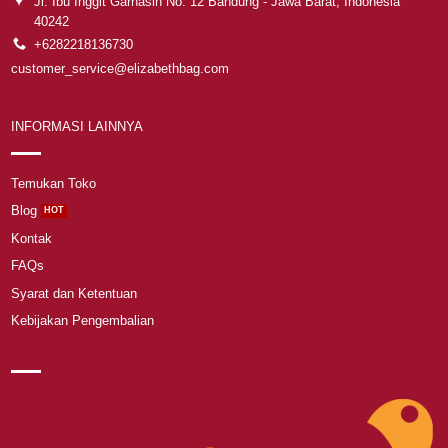
Jl. Ibu Inggit Garnasih No. 12 Bandung - Jawa Barat, Indonesia
40242
+6282218136730
customer_service@elizabethbag.com
INFORMASI LAINNYA
Temukan Toko
Blog
Kontak
FAQs
Syarat dan Ketentuan
Kebijakan Pengembalian