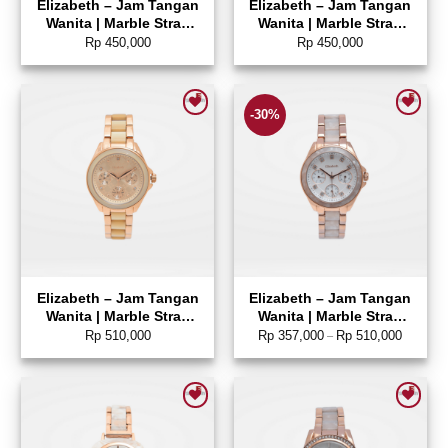
Elizabeth – Jam Tangan
Elizabeth – Jam Tangan
Wanita | Marble Strap
Wanita | Marble Strap
2203-0700
2201-0802
Rp
450,000
Rp
450,000
-30%
Add to wishlist
Add to wishlist
Elizabeth – Jam Tangan
Elizabeth – Jam Tangan
Wanita | Marble Strap
Wanita | Marble Strap
2201-0794
2201-0847
Rp
510,000
Rp
357,000
Rp
510,000
–
Add to wishlist
Add to wishlist