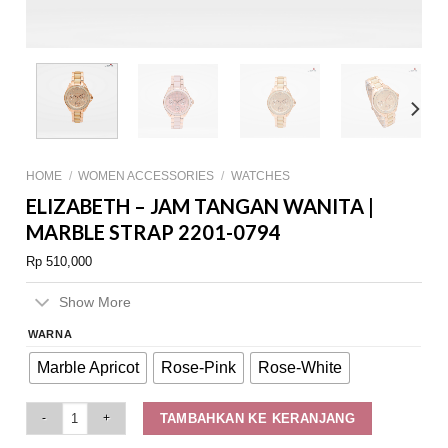
HOME
/
WOMEN ACCESSORIES
/
WATCHES
ELIZABETH – JAM TANGAN WANITA |
MARBLE STRAP 2201-0794
Rp
510,000
Show More
WARNA
Marble Apricot
Rose-Pink
Rose-White
Elizabeth - Jam Tangan Wanita | Marble Strap 2201-0794 quantity
TAMBAHKAN KE KERANJANG