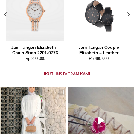
Jam Tangan Elizabeth –
Jam Tangan Couple
Chain Strap 2201-0773
Elizabeth – Leather
Strap 2205-0003
nt
Rp
290,000
Rp
490,000
03,000.
IKUTI INSTAGRAM KAMI