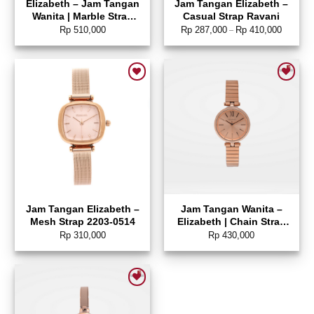
Elizabeth – Jam Tangan
Jam Tangan Elizabeth –
Wanita | Marble Strap
Casual Strap Ravani
2201-0794
Rp
510,000
Rp
287,000
Rp
410,000
–
Add to wishlist
Add to wishlist
Jam Tangan Elizabeth –
Jam Tangan Wanita –
Mesh Strap 2203-0514
Elizabeth | Chain Strap
2203-0677
Rp
310,000
Rp
430,000
Add to wishlist