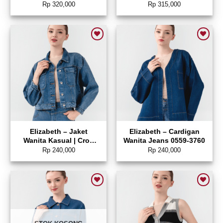
Panjang 0559-3569
Rp
320,000
Rp
315,000
Add to wishlist
Add to wishlist
Elizabeth – Jaket
Elizabeth – Cardigan
Wanita Kasual | Crop
Wanita Jeans 0559-3760
Jeans 0559-3761
Rp
240,000
Rp
240,000
Add to wishlist
Add to wishlist