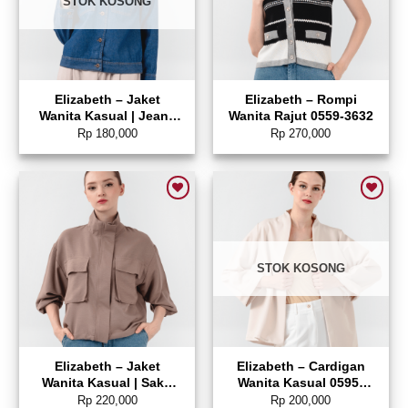
STOK KOSONG
Elizabeth – Jaket
Elizabeth – Rompi
Wanita Kasual | Jeans
Wanita Rajut 0559-3632
0559-3664
Rp
180,000
Rp
270,000
Add to wishlist
Add to wishlist
STOK KOSONG
Elizabeth – Jaket
Elizabeth – Cardigan
Wanita Kasual | Saku
Wanita Kasual 0595-
Depan 0559-3619
2212
Rp
220,000
Rp
200,000