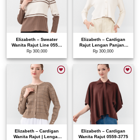
Elizabeth – Sweater
Elizabeth – Cardigan
Wanita Rajut Line 0559-
Rajut Lengan Panjang
3644
0559-3633
Rp
300,000
Rp
300,000
Add to wishlist
Add to wishlist
Elizabeth – Cardigan
Elizabeth – Cardigan
Wanita Rajut | Lengan
Wanita Rajut 0559-3775