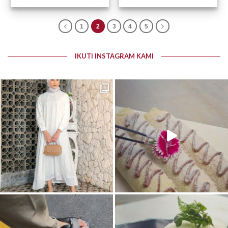
1
2
3
4
5
IKUTI INSTAGRAM KAMI