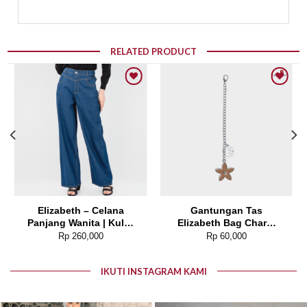
RELATED PRODUCT
Add to wishlist
Add to wishlist
Elizabeth – Celana
Gantungan Tas
Panjang Wanita | Kulot
Elizabeth Bag Charm
Jeans 0559-3759
0826-1474 (Random
Rp
260,000
Rp
60,000
Color)
IKUTI INSTAGRAM KAMI