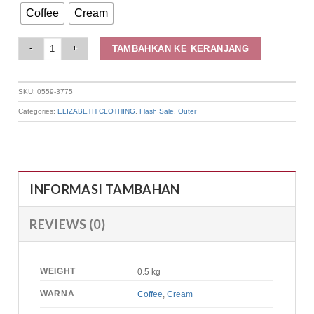
Coffee
Cream
Elizabeth - Cardigan Wanita Rajut 0559-3775 quantity
TAMBAHKAN KE KERANJANG
SKU:
0559-3775
Categories:
ELIZABETH CLOTHING
,
Flash Sale
,
Outer
INFORMASI TAMBAHAN
REVIEWS (0)
WEIGHT
0.5 kg
WARNA
Coffee
,
Cream