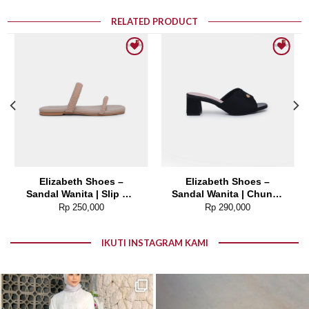
RELATED PRODUCT
Add to wishlist
Add to wishlist
Elizabeth Shoes –
Elizabeth Shoes –
Sandal Wanita | Slip On
Sandal Wanita | Chunky
0678-0241
Heels 0339-0040
Rp
250,000
Rp
290,000
IKUTI INSTAGRAM KAMI