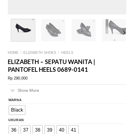
HOME
/
ELIZABETH SHOES
/
HEELS
ELIZABETH – SEPATU WANITA |
PANTOFEL HEELS 0689-0141
Rp
290,000
Show More
WARNA
Black
UKURAN
36
37
38
39
40
41