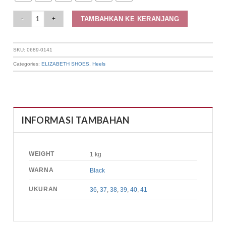
Elizabeth - Sepatu Wanita | Pantofel Heels 0689-0141 quantity
TAMBAHKAN KE KERANJANG
SKU:
0689-0141
Categories:
ELIZABETH SHOES
,
Heels
INFORMASI TAMBAHAN
WEIGHT
1 kg
WARNA
Black
UKURAN
36
,
37
,
38
,
39
,
40
,
41