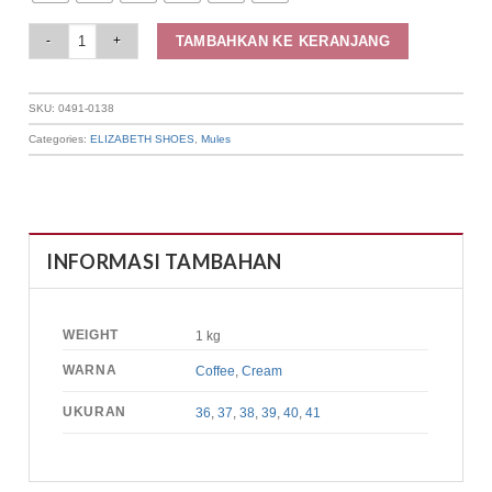
Elizabeth Shoes - Sepatu Wanita | Selop Laser Cut 0491-0138 quantity
TAMBAHKAN KE KERANJANG
SKU:
0491-0138
Categories:
ELIZABETH SHOES
,
Mules
INFORMASI TAMBAHAN
WEIGHT
1 kg
WARNA
Coffee
,
Cream
UKURAN
36
,
37
,
38
,
39
,
40
,
41