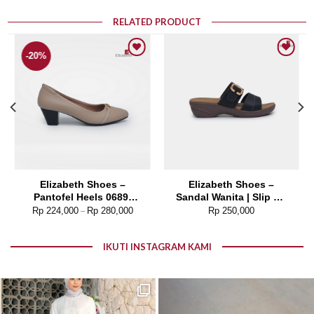
RELATED PRODUCT
-20%
Add to wishlist
Add to wishlist
Elizabeth Shoes –
Elizabeth Shoes –
Pantofel Heels 0689-
Sandal Wanita | Slip On
0122
Buckle 0453-0384
Rp
224,000
Rp
280,000
Rp
250,000
–
IKUTI INSTAGRAM KAMI