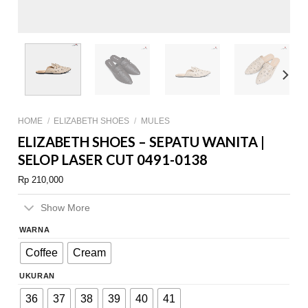
HOME
/
ELIZABETH SHOES
/
MULES
ELIZABETH SHOES – SEPATU WANITA |
SELOP LASER CUT 0491-0138
Rp
210,000
Show More
WARNA
Coffee
Cream
UKURAN
36
37
38
39
40
41